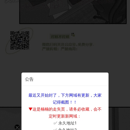
公告
最近又开始封了，下方网域有更新，大家
记得截图！！
▼这是楠楠的走失页，请务必收藏，会不
定时更新新网域：
✅ 永久地址1
×
✅ 永久地址2