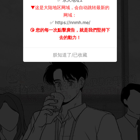
▼这是大陆地区网域，会自动跳转最新的
网域：
✅ https://nnmh.me/
😘 您的每一次點擊廣告，就是我們堅持下
去的動力！
朕知道了/已收藏