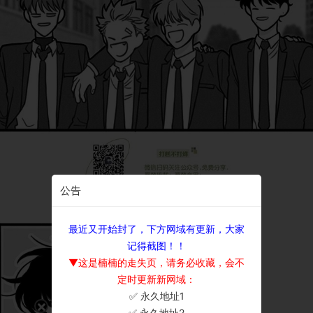
公告
最近又开始封了，下方网域有更新，大家
记得截图！！
▼这是楠楠的走失页，请务必收藏，会不
定时更新新网域：
✅ 永久地址1
×
✅ 永久地址2