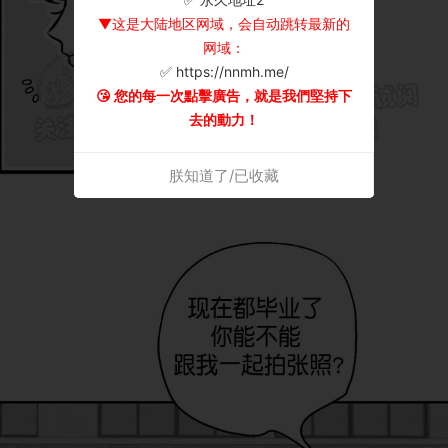
▼这是大陆地区网域，会自动跳转最新的
网域：
✅ https://nnmh.me/
😘 您的每一次點擊廣告，就是我們堅持下
去的動力！
朕知道了/已收藏