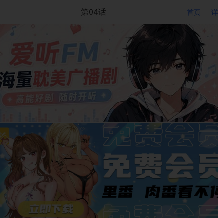
第04话
首页
详