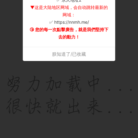
▼这是大陆地区网域，会自动跳转最新的
网域：
✅ https://nnmh.me/
😘 您的每一次點擊廣告，就是我們堅持下
去的動力！
朕知道了/已收藏