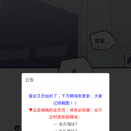
公告
最近又开始封了，下方网域有更新，大家
记得截图！！
▼这是楠楠的走失页，请务必收藏，会不
定时更新新网域：
✅ 永久地址1
×
✅ 永久地址2