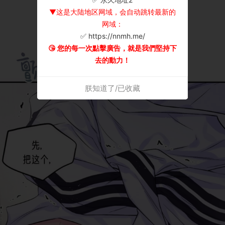
▼这是大陆地区网域，会自动跳转最新的
网域：
✅ https://nnmh.me/
😘 您的每一次點擊廣告，就是我們堅持下
去的動力！
朕知道了/已收藏