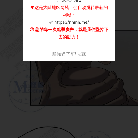
▼这是大陆地区网域，会自动跳转最新的
网域：
✅ https://nnmh.me/
😘 您的每一次點擊廣告，就是我們堅持下
去的動力！
朕知道了/已收藏