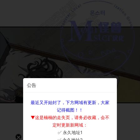
公告
最近又开始封了，下方网域有更新，大家
记得截图！！
▼这是楠楠的走失页，请务必收藏，会不
定时更新新网域：
✅ 永久地址1
×
✅ 永久地址2