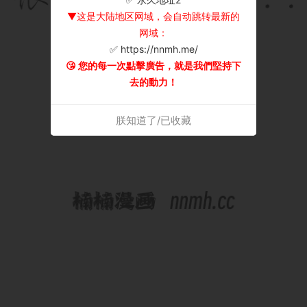
▼这是大陆地区网域，会自动跳转最新的
网域：
✅ https://nnmh.me/
😘 您的每一次點擊廣告，就是我們堅持下
去的動力！
朕知道了/已收藏