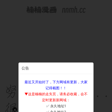
公告
最近又开始封了，下方网域有更新，大家
记得截图！！
▼这是楠楠的走失页，请务必收藏，会不
定时更新新网域：
✅ 永久地址1
×
✅ 永久地址2