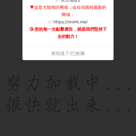
▼这是大陆地区网域，会自动跳转最新的
网域：
✅ https://nnmh.me/
😘 您的每一次點擊廣告，就是我們堅持下
去的動力！
朕知道了/已收藏