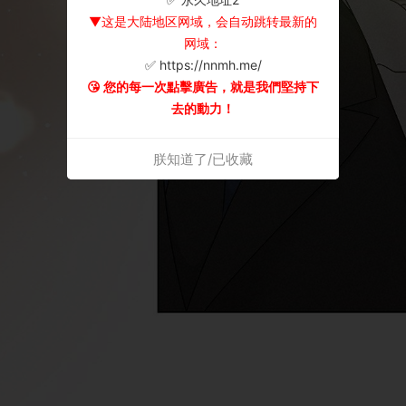
▼这是大陆地区网域，会自动跳转最新的
网域：
✅ https://nnmh.me/
😘 您的每一次點擊廣告，就是我們堅持下
去的動力！
朕知道了/已收藏