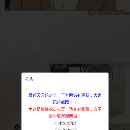
公告
最近又开始封了，下方网域有更新，大家
记得截图！！
▼这是楠楠的走失页，请务必收藏，会不
定时更新新网域：
✅ 永久地址1
×
✅ 永久地址2