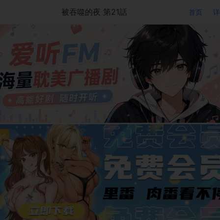
被吞噬的夜 第21話
首页
详