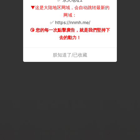
▼这是大陆地区网域，会自动跳转最新的
网域：
✅ https://nnmh.me/
😘 您的每一次點擊廣告，就是我們堅持下
去的動力！
朕知道了/已收藏