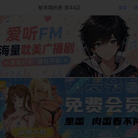
被吞噬的夜 第44話
首页
详