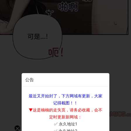
公告
最近又开始封了，下方网域有更新，大家
记得截图！！
▼这是楠楠的走失页，请务必收藏，会不
定时更新新网域：
✅ 永久地址1
×
✅ 永久地址2