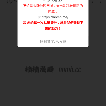
▼这是大陆地区网域，会自动跳转最新的
网域：
✅ https://nnmh.me/
😘 您的每一次點擊廣告，就是我們堅持下
去的動力！
朕知道了/已收藏