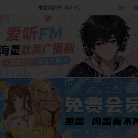
被吞噬的夜 第53話
首页
详