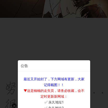
公告
最近又开始封了，下方网域有更新，大家
记得截图！！
▼这是楠楠的走失页，请务必收藏，会不
定时更新新网域：
✅ 永久地址1
×
✅ 永久地址2