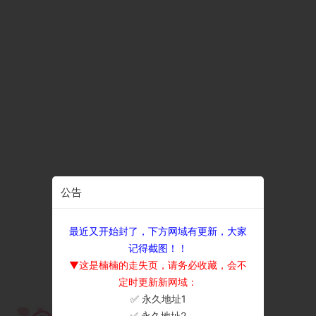
公告
最近又开始封了，下方网域有更新，大家
记得截图！！
▼这是楠楠的走失页，请务必收藏，会不
定时更新新网域：
✅ 永久地址1
×
✅ 永久地址2