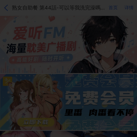
熟女自助餐 第44話-可以等我洗完澡嗎?♥
首页
详情