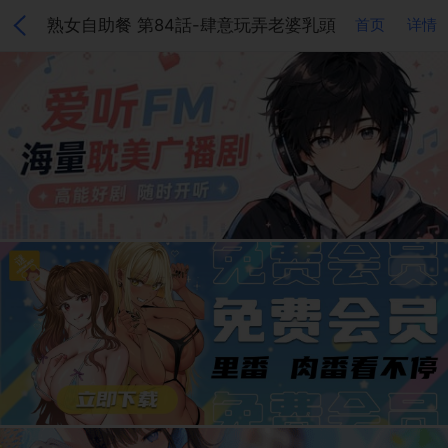
熟女自助餐 第84話-肆意玩弄老婆乳頭
首页
详情