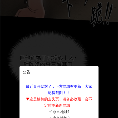
公告
最近又开始封了，下方网域有更新，大家
记得截图！！
▼这是楠楠的走失页，请务必收藏，会不
定时更新新网域：
✅ 永久地址1
×
✅ 永久地址2