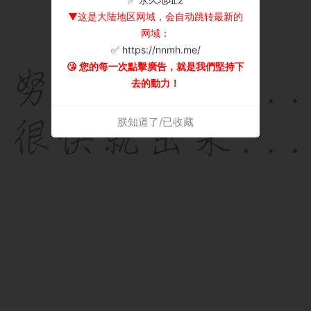
▼这是大陆地区网域，会自动跳转最新的
网域：
✅ https://nnmh.me/
😘 您的每一次點擊廣告，就是我們堅持下
去的動力！
朕知道了/已收藏