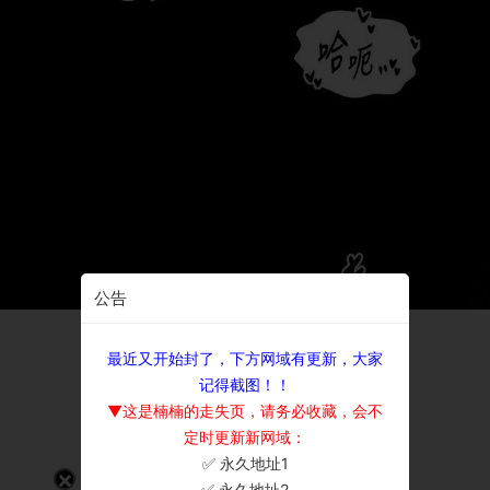
公告
最近又开始封了，下方网域有更新，大家
记得截图！！
▼这是楠楠的走失页，请务必收藏，会不
定时更新新网域：
✅ 永久地址1
×
✅ 永久地址2