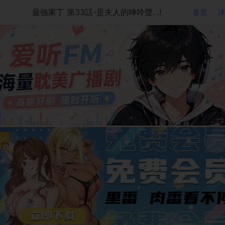
最強家丁 第33話-是夫人的呻吟聲…!
首页
详