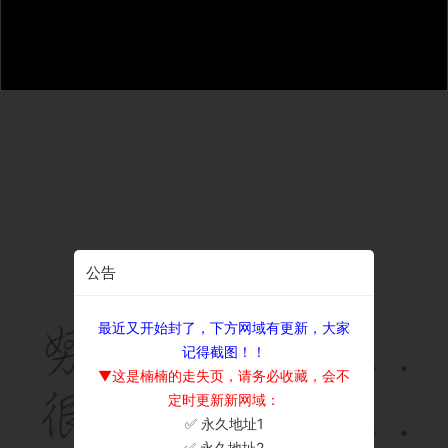
公告
最近又开始封了，下方网域有更新，大家
记得截图！！
▼这是楠楠的走失页，请务必收藏，会不
定时更新新网域：
✅ 永久地址1
×
✅ 永久地址2