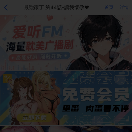
最強家丁 第44話-讓我懷孕♥︎
首页
详情