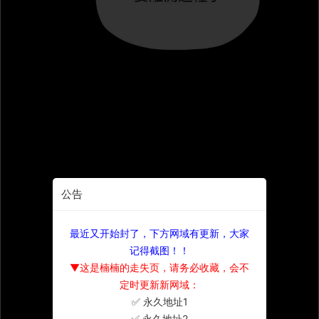
公告
最近又开始封了，下方网域有更新，大家
记得截图！！
▼这是楠楠的走失页，请务必收藏，会不
定时更新新网域：
✅ 永久地址1
×
✅ 永久地址2