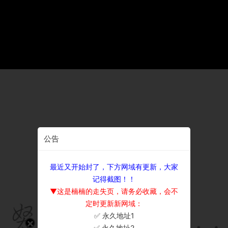
公告
最近又开始封了，下方网域有更新，大家
记得截图！！
▼这是楠楠的走失页，请务必收藏，会不
定时更新新网域：
✅ 永久地址1
×
✅ 永久地址2