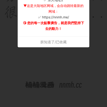
▼这是大陆地区网域，会自动跳转最新的
网域：
✅ https://nnmh.me/
😘 您的每一次點擊廣告，就是我們堅持下
去的動力！
朕知道了/已收藏