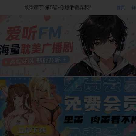
最強家丁 第5話-你膽敢戲弄我?!
首页
详