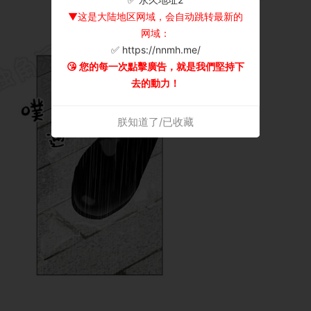
▼这是大陆地区网域，会自动跳转最新的
网域：
✅ https://nnmh.me/
😘 您的每一次點擊廣告，就是我們堅持下
去的動力！
朕知道了/已收藏