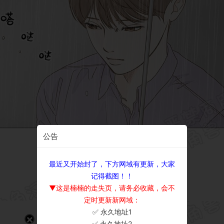
公告
最近又开始封了，下方网域有更新，大家
记得截图！！
▼这是楠楠的走失页，请务必收藏，会不
定时更新新网域：
✅ 永久地址1
×
✅ 永久地址2