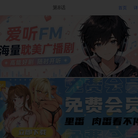
第8话
首页
详