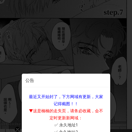
公告
最近又开始封了，下方网域有更新，大家
记得截图！！
▼这是楠楠的走失页，请务必收藏，会不
定时更新新网域：
✅ 永久地址1
×
✅ 永久地址2