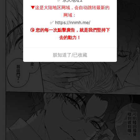
▼这是大陆地区网域，会自动跳转最新的
网域：
✅ https://nnmh.me/
😘 您的每一次點擊廣告，就是我們堅持下
去的動力！
朕知道了/已收藏