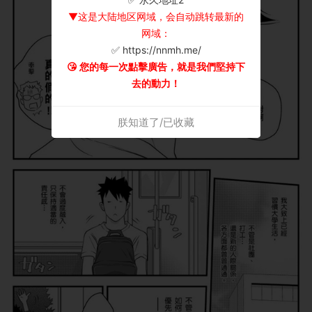
▼这是大陆地区网域，会自动跳转最新的
网域：
✅ https://nnmh.me/
😘 您的每一次點擊廣告，就是我們堅持下
去的動力！
朕知道了/已收藏