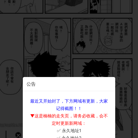
公告
最近又开始封了，下方网域有更新，大家
记得截图！！
▼这是楠楠的走失页，请务必收藏，会不
定时更新新网域：
✅ 永久地址1
×
✅ 永久地址2