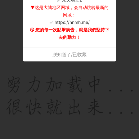
▼这是大陆地区网域，会自动跳转最新的
网域：
✅ https://nnmh.me/
😘 您的每一次點擊廣告，就是我們堅持下
去的動力！
朕知道了/已收藏