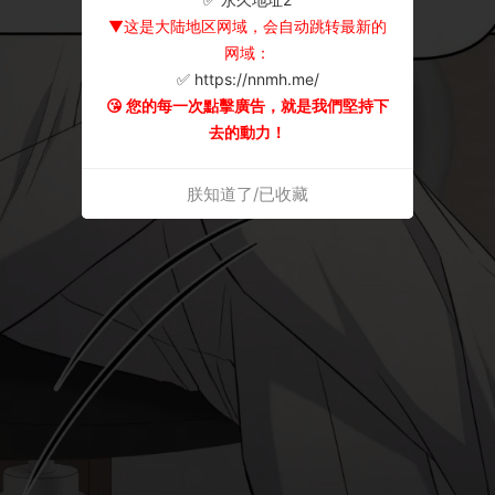
▼这是大陆地区网域，会自动跳转最新的
网域：
✅ https://nnmh.me/
😘 您的每一次點擊廣告，就是我們堅持下
去的動力！
朕知道了/已收藏