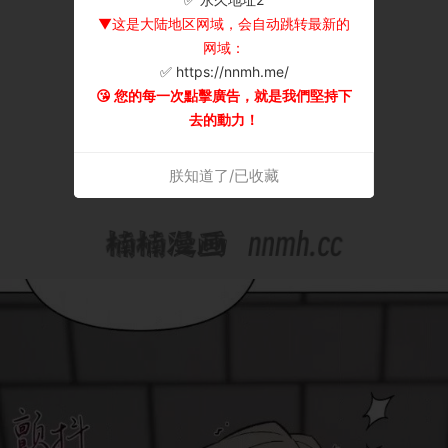
▼这是大陆地区网域，会自动跳转最新的
网域：
✅ https://nnmh.me/
😘 您的每一次點擊廣告，就是我們堅持下
去的動力！
朕知道了/已收藏