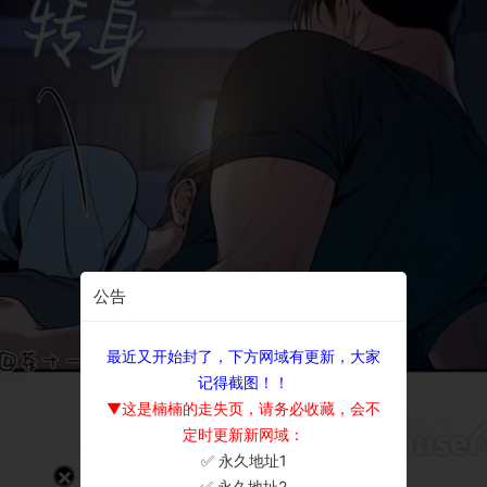
公告
最近又开始封了，下方网域有更新，大家
记得截图！！
▼这是楠楠的走失页，请务必收藏，会不
定时更新新网域：
✅ 永久地址1
×
✅ 永久地址2