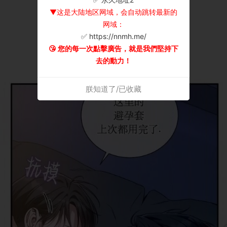
▼这是大陆地区网域，会自动跳转最新的
网域：
✅ https://nnmh.me/
😘 您的每一次點擊廣告，就是我們堅持下
去的動力！
朕知道了/已收藏