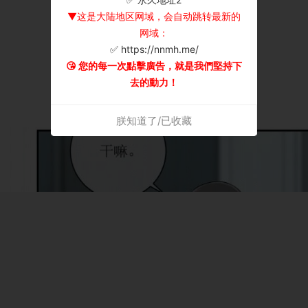
▼这是大陆地区网域，会自动跳转最新的
网域：
✅ https://nnmh.me/
😘 您的每一次點擊廣告，就是我們堅持下
去的動力！
朕知道了/已收藏