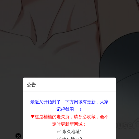
公告
最近又开始封了，下方网域有更新，大家
记得截图！！
▼这是楠楠的走失页，请务必收藏，会不
定时更新新网域：
✅ 永久地址1
×
✅ 永久地址2