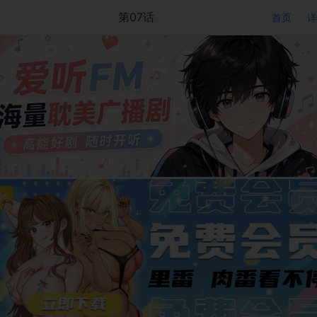
第07话
首页
详