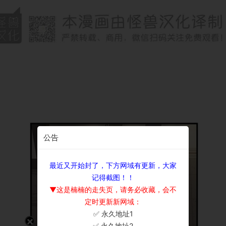
公告
最近又开始封了，下方网域有更新，大家
记得截图！！
▼这是楠楠的走失页，请务必收藏，会不
定时更新新网域：
✅ 永久地址1
×
✅ 永久地址2