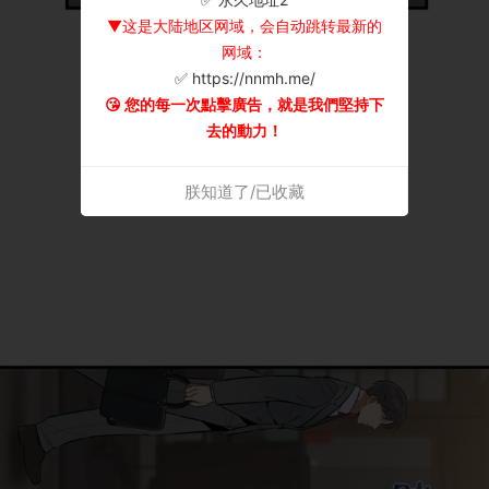
▼这是大陆地区网域，会自动跳转最新的
网域：
✅ https://nnmh.me/
😘 您的每一次點擊廣告，就是我們堅持下
去的動力！
朕知道了/已收藏