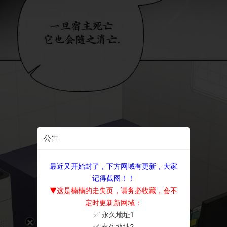
公告
最近又开始封了，下方网域有更新，大家
记得截图！！
▼这是楠楠的走失页，请务必收藏，会不
定时更新新网域：
✅ 永久地址1
×
✅ 永久地址2