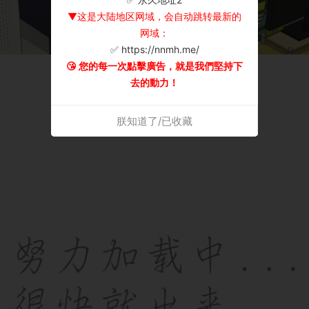
▼这是大陆地区网域，会自动跳转最新的
网域：
✅ https://nnmh.me/
😘 您的每一次點擊廣告，就是我們堅持下
去的動力！
朕知道了/已收藏