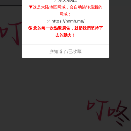
▼这是大陆地区网域，会自动跳转最新的
网域：
✅ https://nnmh.me/
😘 您的每一次點擊廣告，就是我們堅持下
去的動力！
朕知道了/已收藏