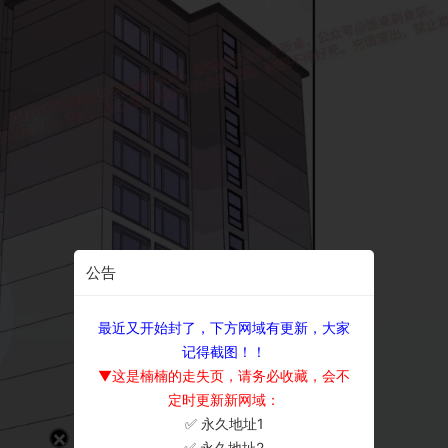
公告
最近又开始封了，下方网域有更新，大家
记得截图！！
▼这是楠楠的走失页，请务必收藏，会不
定时更新新网域：
✅ 永久地址1
×
✅ 永久地址2