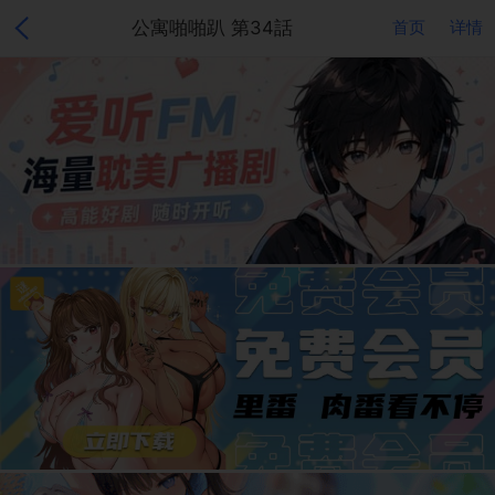
公寓啪啪趴 第34話
首页
详情