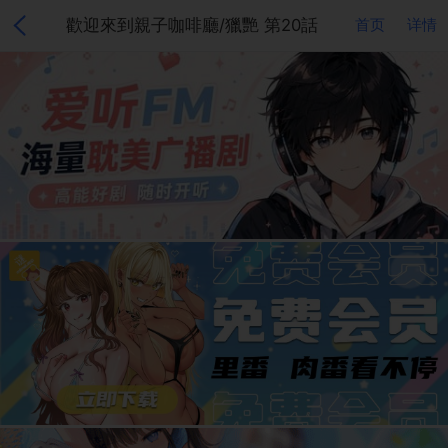
歡迎來到親子咖啡廳/獵艷 第20話
首页
详情