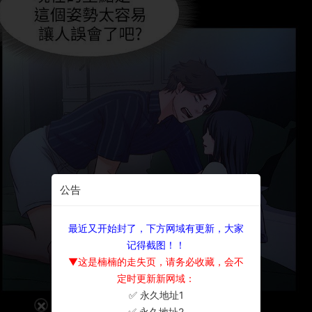
公告
最近又开始封了，下方网域有更新，大家
记得截图！！
▼这是楠楠的走失页，请务必收藏，会不
定时更新新网域：
✅ 永久地址1
×
✅ 永久地址2