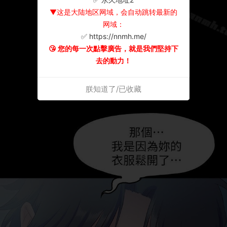
▼这是大陆地区网域，会自动跳转最新的
网域：
✅ https://nnmh.me/
😘 您的每一次點擊廣告，就是我們堅持下
去的動力！
朕知道了/已收藏